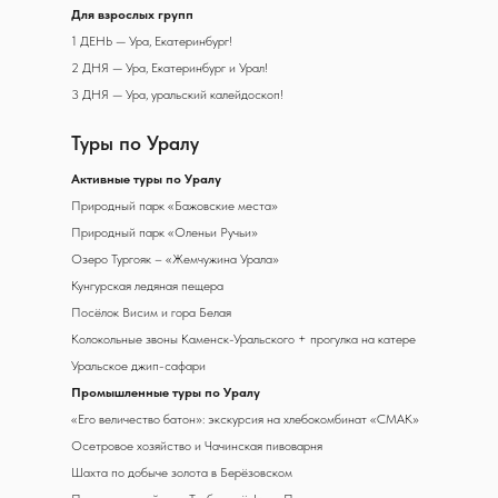
Для взрослых групп
1 ДЕНЬ — Ура, Екатеринбург!
2 ДНЯ — Ура, Екатеринбург и Урал!
3 ДНЯ — Ура, уральский калейдоскоп!
Туры по Уралу
А
ктивные туры по Уралу
Природный парк «Бажовские места»
Природный парк «Оленьи Ручьи»
Озеро Тургояк – «Жемчужина Урала»
Кунгурская ледяная пещера
Посёлок Висим и гора Белая
Колокольные звоны Каменск-Уральского + прогулка на катере
Уральское джип-сафари
Промышленные туры по Уралу
«Его величество батон»: экскурсия на хлебокомбинат «СМАК»
Осетровое хозяйство и Чачинская пивоварня
Шахта по добыче золота в Берёзовском