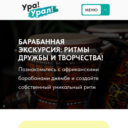
МЕНЮ
МЕНЮ
Приём на Урале
БАРАБАННАЯ
Туры по Уралу
ЭКСКУРСИЯ: РИТМЫ
ДРУЖБЫ И ТВОРЧЕСТВА!
Экскурсии в Екатеринбурге
Познакомьтесь с африканскими
Туры по России
барабанами джембе и создайте
собственный уникальный ритм