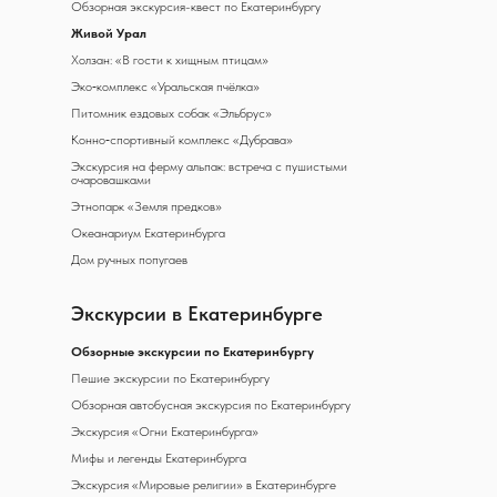
Обзорная экскурсия-квест по Екатеринбургу
Живой Урал
Холзан: «В гости к хищным птицам»
Эко‑комплекс «Уральская пчёлка»
Питомник ездовых собак «Эльбрус»
Конно‑спортивный комплекс «Дубрава»
Экскурсия на ферму альпак: встреча с пушистыми
очаровашками
Этнопарк «Земля предков»
Океанариум Екатеринбурга
Дом ручных попугаев
Экскурсии в Екатеринбурге
Обзорные экскурсии по Екатеринбургу
Пешие экскурсии по Екатеринбургу
Обзорная автобусная экскурсия по Екатеринбургу
Экскурсия «Огни Екатеринбурга»
Мифы и легенды Екатеринбурга
Экскурсия «Мировые религии» в Екатеринбурге