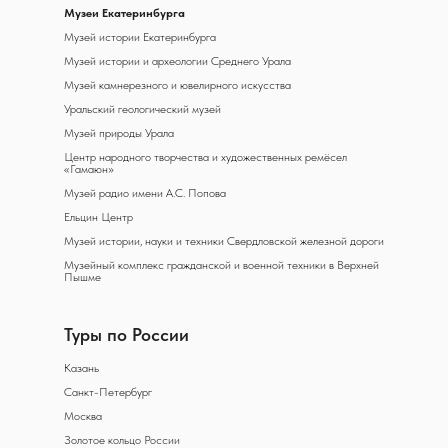
Музеи Екатеринбурга
Музей истории Екатеринбурга
Музей истории и археологии Среднего Урала
Музей камнерезного и ювелирного искусства
Уральский геологический музей
Музей природы Урала
Центр народного творчества и художественных ремёсел
«Гамаюн»
Музей радио имени А.С. Попова
Ельцин Центр
Музей истории, науки и техники Свердловской железной дороги
Музейный комплекс гражданской и военной техники в Верхней
Пышме
Туры по России
Казань
Санкт-Петербург
Москва
Золотое кольцо России