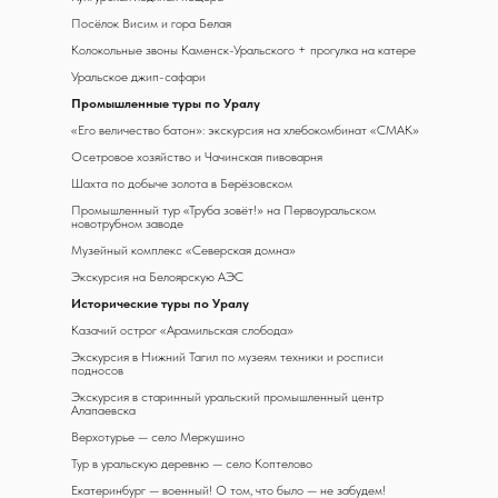
Посёлок Висим и гора Белая
Колокольные звоны Каменск-Уральского + прогулка на катере
Уральское джип-сафари
Промышленные туры по Уралу
«Его величество батон»: экскурсия на хлебокомбинат «СМАК»
Осетровое хозяйство и Чачинская пивоварня
Шахта по добыче золота в Берёзовском
Промышленный тур «Труба зовёт!» на Первоуральском
новотрубном заводе
Музейный комплекс «Северская домна»
Экскурсия на Белоярскую АЭС
Исторические туры по Уралу
Казачий острог «Арамильская слобода»
Экскурсия в Нижний Тагил по музеям техники и росписи
подносов
Экскурсия в старинный уральский промышленный центр
Алапаевска
Верхотурье — село Меркушино
Тур в уральскую деревню — село Коптелово
Екатеринбург — военный! О том, что было — не забудем!