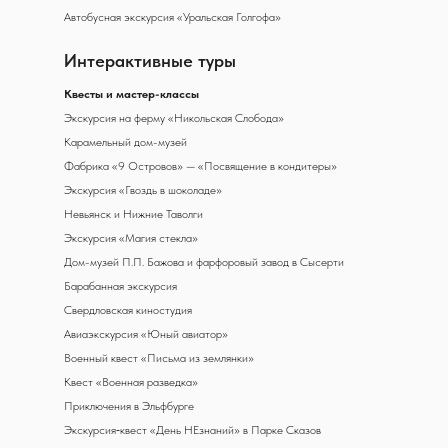
Автобусная экскурсия «Уральская Голгофа»
Интерактивные туры
К
весты и мастер-классы
Экскурсия на ферму «Никольская Слобода»
Карамельный дом-музей
Фабрика «9 Островов» — «Посвящение в кондитеры»
Экскурсия «Гвоздь в шоколаде»
Невьянск и Нижние Таволги
Экскурсия «Магия стекла»
Дом-музей П.П. Бажова и фарфоровый завод в Сысерти
Барабанная экскурсия
Свердловская киностудия
Авиаэкскурсия «Юный авиатор»
Военный квест «Письма из землянки»
Квест «Военная разведка»
Приключения в Эльфбурге
Экскурсия‑квест «День НЕзнаний» в Парке Сказов