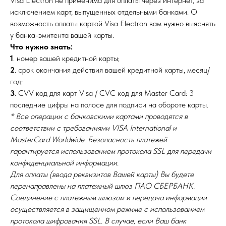
Visa Electron не применима для оплаты через интернет, за
исключением карт, выпущенных отдельными банками. О
возможность оплаты картой Visa Electron вам нужно выяснять
у банка-эмитента вашей карты.
Что нужно знать:
1
. номер вашей кредитной карты;
2
. cрок окончания действия вашей кредитной карты, месяц/
год;
3
. CVV код для карт Visa / CVC код для Master Card: 3
последние цифры на полосе для подписи на обороте карты.
* Все операции с банковскими картами проводятся в
соответствии с требованиями VISA International и
MasterCard Worldwide. Безопасность платежей
гарантируется использованием протокола SSL для передачи
конфиденциальной информации.
Для оплаты (ввода реквизитов Вашей карты) Вы будете
перенаправлены на платежный шлюз ПАО СБЕРБАНК.
Соединение с платежным шлюзом и передача информации
осуществляется в защищенном режиме с использованием
протокола шифрования SSL. В случае, если Ваш банк