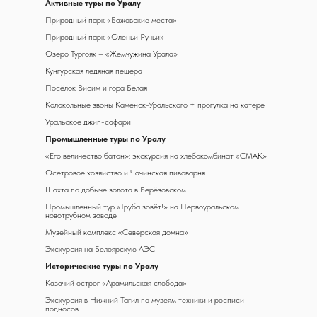
А
ктивные туры по Уралу
Природный парк «Бажовские места»
Природный парк «Оленьи Ручьи»
Озеро Тургояк – «Жемчужина Урала»
Кунгурская ледяная пещера
Посёлок Висим и гора Белая
Колокольные звоны Каменск-Уральского + прогулка на катере
Уральское джип-сафари
Промышленные туры по Уралу
«Его величество батон»: экскурсия на хлебокомбинат «СМАК»
Осетровое хозяйство и Чачинская пивоварня
Шахта по добыче золота в Берёзовском
Промышленный тур «Труба зовёт!» на Первоуральском
новотрубном заводе
Музейный комплекс «Северская домна»
Экскурсия на Белоярскую АЭС
Исторические туры по Уралу
Казачий острог «Арамильская слобода»
Экскурсия в Нижний Тагил по музеям техники и росписи
подносов