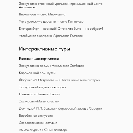
Экскурсия в старинный уральский промышленный центр
Алапаевска
Верхотурье — село Меркушино
Тур в уральскую деревню — село Коптелово
Екатеринбург — военный! О том, что было — не забудем!
Автобусная экскурсия «Уральская Голгофа»
Интерактивные туры
К
весты и мастер-классы
Экскурсия на ферму «Никольская Слобода»
Карамельный дом-музей
Фабрика «9 Островов» — «Посвящение в кондитеры»
Экскурсия «Гвоздь в шоколаде»
Невьянск и Нижние Таволги
Экскурсия «Магия стекла»
Дом-музей П.П. Бажова и фарфоровый завод в Сысерти
Барабанная экскурсия
Свердловская киностудия
Авиаэкскурсия «Юный авиатор»