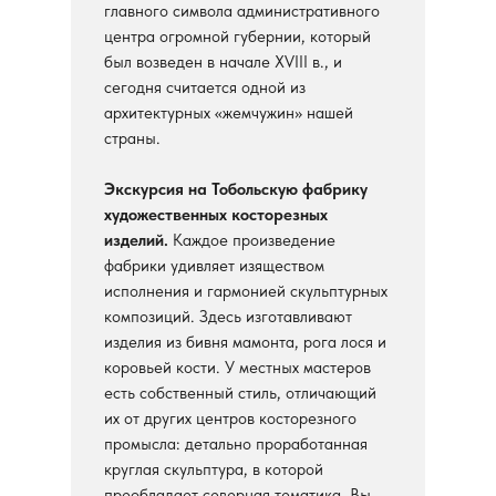
главного символа административного
центра огромной губернии, который
был возведен в начале XVIII в., и
сегодня считается одной из
архитектурных «жемчужин» нашей
страны.
Экскурсия на Тобольскую фабрику
художественных косторезных
изделий.
Каждое произведение
фабрики удивляет изяществом
исполнения и гармонией скульптурных
композиций. Здесь изготавливают
изделия из бивня мамонта, рога лося и
коровьей кости. У местных мастеров
есть собственный стиль, отличающий
их от других центров косторезного
промысла: детально проработанная
круглая скульптура, в которой
преобладает северная тематика. Вы