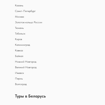
Казань
Санкт-Петербург
Москва
Золотое кольцо России
Тюмень
Тобольск
Киров
Калининград
Кавказ
Байкал
Нижний Новгород
Великий Новгород
Ижевск
Пермь
Волгоград
Туры в Беларусь