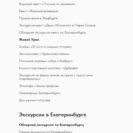
Военный квест «Письма из землянки»
Квест «Военная разведка»
Приключения в Эльфбурге
Экскурсия‑квест «День НЕзнаний» в Парке Сказов
Обзорная экскурсия-квест по Екатеринбургу
Живой Урал
Холзан: «В гости к хищным птицам»
Эко‑комплекс «Уральская пчёлка»
Питомник ездовых собак «Эльбрус»
Конно‑спортивный комплекс «Дубрава»
Экскурсия на ферму альпак: встреча с пушистыми
очаровашками
Этнопарк «Земля предков»
Океанариум Екатеринбурга
Дом ручных попугаев
Экскурсии в Екатеринбурге
Обзорные экскурсии по Екатеринбургу
Пешие экскурсии по Екатеринбургу