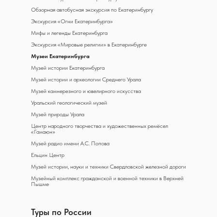
Обзорная автобусная экскурсия по Екатеринбургу
Экскурсия «Огни Екатеринбурга»
Мифы и легенды Екатеринбурга
Экскурсия «Мировые религии» в Екатеринбурге
Музеи Екатеринбурга
Музей истории Екатеринбурга
Музей истории и археологии Среднего Урала
Музей камнерезного и ювелирного искусства
Уральский геологический музей
Музей природы Урала
Центр народного творчества и художественных ремёсел
«Гамаюн»
Музей радио имени А.С. Попова
Ельцин Центр
Музей истории, науки и техники Свердловской железной дороги
Музейный комплекс гражданской и военной техники в Верхней
Пышме
Туры по России