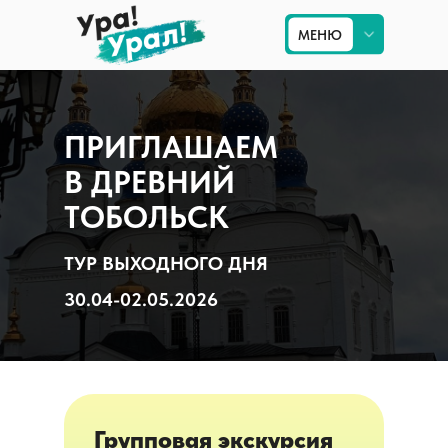
МЕНЮ
МЕНЮ
Приём на Урале
ПРИГЛАШАЕМ
Туры по Уралу
В ДРЕВНИЙ
Экскурсии в Екатеринбурге
ТОБОЛЬСК
Туры по России
ТУР ВЫХОДНОГО ДНЯ
30.04-02.05.2026
Групповая экскурсия