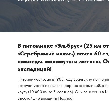
В питомнике «Эльбрус» (25 км о
«Серебряный ключ») почти 60 ез
самоеды, маламуты и метисы. О
экспедиций!
Питомник основан в 1983 году уральским полярн
потомки участников легендарных экспедиций, в т.
кругу (10 000 км за 8 месяцев). Они занесены в 
высочайшие вершины Памира!