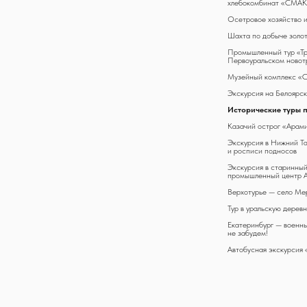
хлебокомбинат «СМАК
Осетровое хозяйство и
Шахта по добыче золо
Промышленный тур «Тр
Первоуральском новот
Музейный комплекс «С
Экскурсия на Белоярс
Исторические туры 
Казачий острог «Арам
Экскурсия в Нижний Та
и росписи подносов
Экскурсия в старинный
промышленный центр 
Верхотурье — село Ме
Тур в уральскую дерев
Екатеринбург — военны
не забудем!
Автобусная экскурсия 