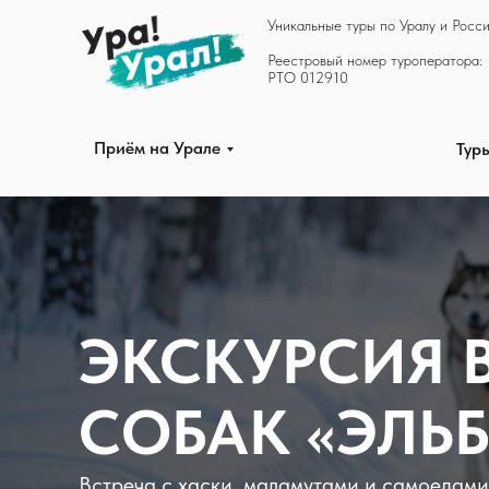
Уникальные туры по Уралу и Росс
Приём на Урале
Туры по Уралу
Реестровый номер туроператора:
РТО 012910
Приём на Урале
Тур
ЭКСКУРСИЯ 
СОБАК «ЭЛЬБ
Встреча с хаски, маламутами и самоедами