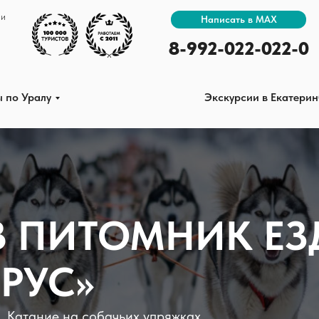
ии
Написать в MAX
Экскурсии в Екатеринбурге
8-992-022-022-0
ы по Уралу
Экскурсии в Екатерин
В ПИТОМНИК Е
РУС»
. Катание на собачьих упряжках