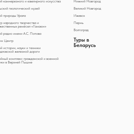
й камнерезного и ювелирного искусства
Нижний Новгород
ьский геологический музей
Великий Новгород
й природы Урала
Ижевск
р народного творчества и
Пермь
жественных ремёсел «Гамаюн»
Волгоград
й радио имени А.С. Попова
Туры в
ин Центр
Беларусь
й истории, науки и техники
дловской железной дороги
йный комплекс гражданской и военной
ики в Верхней Пышме