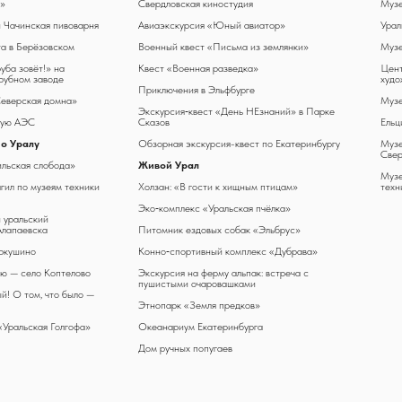
»
Свердловская киностудия
Музе
 Чачинская пивоварня
Авиаэкскурсия «Юный авиатор»
Урал
та в Берёзовском
Военный квест «Письма из землянки»
Музе
уба зовёт!» на
Квест «Военная разведка»
Цент
рубном заводе
худо
Приключения в Эльфбурге
еверская домна»
Музе
Экскурсия‑квест «День НЕзнаний» в Парке
кую АЭС
Сказов
Ельц
по Уралу
Обзорная экскурсия-квест по Екатеринбургу
Музе
Свер
ильская слобода»
Живой Урал
Музе
гил по музеям техники
Холзан: «В гости к хищным птицам»
техн
Эко‑комплекс «Уральская пчёлка»
 уральский
Алапаевска
Питомник ездовых собак «Эльбрус»
ркушино
Конно‑спортивный комплекс «Дубрава»
ню — село Коптелово
Экскурсия на ферму альпак: встреча с
пушистыми очаровашками
й! О том, что было —
Этнопарк «Земля предков»
«Уральская Голгофа»
Океанариум Екатеринбурга
Дом ручных попугаев