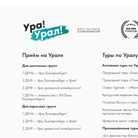
РТО 012910
Приём на Урале
Туры по Уралу
А
ктивные туры по У
Д
ля школьных групп
Природный парк «Баж
1 ДЕНЬ — Ура, Екатеринбург!
Природный парк «Олен
2 ДНЯ — Ура, Екатеринбург и Урал!
Озеро Тургояк – «Жем
3 ДНЯ — Ура, уральский калейдоскоп!
Кунгурская ледяная пе
1 ДЕНЬ — знакомство с ВУЗами
Екатеринбурга
Посёлок Висим и гора
Для взрослых групп
Колокольные звоны Ка
прогулка на катере
1 ДЕНЬ — Ура, Екатеринбург!
Уральское джип-сафар
2 ДНЯ — Ура, Екатеринбург и Урал!
Промышленные туры
3 ДНЯ — Ура, уральский калейдоскоп!
«Его величество батон»