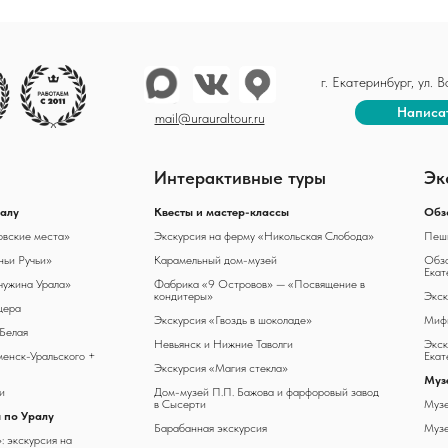
г. Екатеринбург, ул.
Написа
mail@urauraltour.ru
Интерактивные туры
Эк
ралу
К
весты и мастер-классы
Обз
овские места»
Экскурсия на ферму «Никольская Слобода»
Пеши
ьи Ручьи»
Карамельный дом-музей
Обзо
Екат
чужина Урала»
Фабрика «9 Островов» — «Посвящение в
кондитеры»
Экск
щера
Экскурсия «Гвоздь в шоколаде»
Мифы
 Белая
Невьянск и Нижние Таволги
Экск
менск-Уральского +
Екат
Экскурсия «Магия стекла»
Муз
и
Дом-музей П.П. Бажова и фарфоровый завод
в Сысерти
Музе
 по Уралу
Барабанная экскурсия
Музе
: экскурсия на