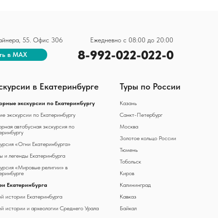
 Вайнера, 55. Офис 306
Ежедневно с 08:00 до 20:00
8-992-022-022-0
ть в MAX
скурсии в Екатеринбурге
Туры по России
орные экскурсии по Екатеринбургу
Казань
е экскурсии по Екатеринбургу
Санкт-Петербург
рная автобусная экскурсия по
Москва
еринбургу
Золотое кольцо России
урсия «Огни Екатеринбурга»
Тюмень
 и легенды Екатеринбурга
Тобольск
урсия «Мировые религии» в
еринбурге
Киров
еи Екатеринбурга
Калининград
й истории Екатеринбурга
Кавказ
й истории и археологии Среднего Урала
Байкал