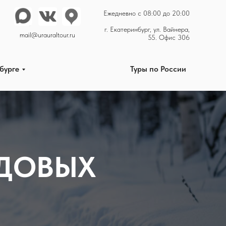
Ежедневно с 08:00 до 20:00
Туры по России
8-992-022-022-0
г. Екатеринбург, ул. Вайнера,
mail@urauraltour.ru
55. Офис 306
бурге
Туры по России
ЗДОВЫХ