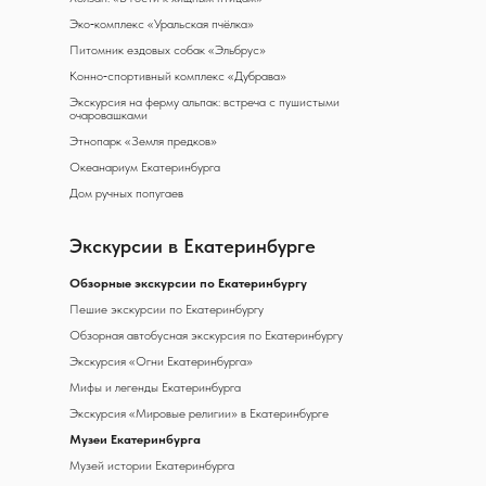
Эко‑комплекс «Уральская пчёлка»
Питомник ездовых собак «Эльбрус»
Конно‑спортивный комплекс «Дубрава»
Экскурсия на ферму альпак: встреча с пушистыми
очаровашками
Этнопарк «Земля предков»
Океанариум Екатеринбурга
Дом ручных попугаев
Экскурсии в Екатеринбурге
Обзорные экскурсии по Екатеринбургу
Пешие экскурсии по Екатеринбургу
Обзорная автобусная экскурсия по Екатеринбургу
Экскурсия «Огни Екатеринбурга»
Мифы и легенды Екатеринбурга
Экскурсия «Мировые религии» в Екатеринбурге
Музеи Екатеринбурга
Музей истории Екатеринбурга