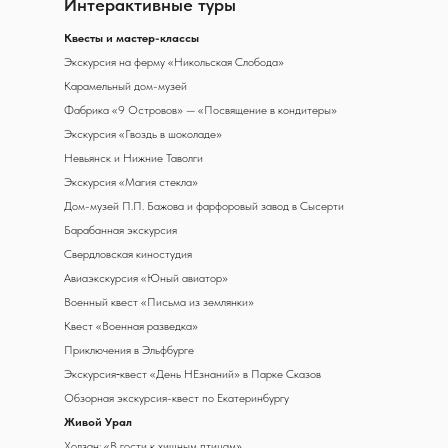
Интерактивные туры
К
весты и мастер-классы
Экскурсия на ферму «Никольская Слобода»
Карамельный дом-музей
Фабрика «9 Островов» — «Посвящение в кондитеры»
Экскурсия «Гвоздь в шоколаде»
Невьянск и Нижние Таволги
Экскурсия «Магия стекла»
Дом-музей П.П. Бажова и фарфоровый завод в Сысерти
Барабанная экскурсия
Свердловская киностудия
Авиаэкскурсия «Юный авиатор»
Военный квест «Письма из землянки»
Квест «Военная разведка»
Приключения в Эльфбурге
Экскурсия‑квест «День НЕзнаний» в Парке Сказов
Обзорная экскурсия-квест по Екатеринбургу
Живой Урал
Холзан: «В гости к хищным птицам»