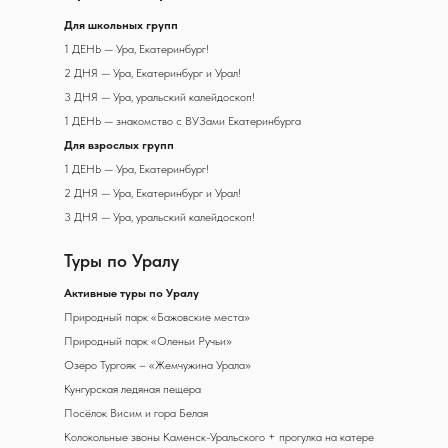
Д
ля школьных групп
1 ДЕНЬ — Ура, Екатеринбург!
2 ДНЯ — Ура, Екатеринбург и Урал!
3 ДНЯ — Ура, уральский калейдоскоп!
1 ДЕНЬ — знакомство с ВУЗами Екатеринбурга
Для взрослых групп
1 ДЕНЬ — Ура, Екатеринбург!
2 ДНЯ — Ура, Екатеринбург и Урал!
3 ДНЯ — Ура, уральский калейдоскоп!
Туры по Уралу
А
ктивные туры по Уралу
Природный парк «Бажовские места»
Природный парк «Оленьи Ручьи»
Озеро Тургояк – «Жемчужина Урала»
Кунгурская ледяная пещера
Посёлок Висим и гора Белая
Колокольные звоны Каменск-Уральского + прогулка на катере