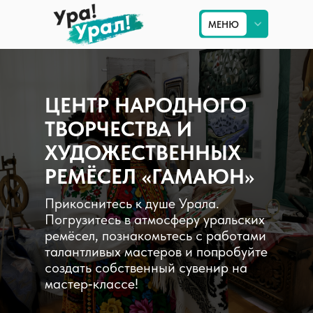
МЕНЮ
МЕНЮ
Приём на Урале
ЦЕНТР НАРОДНОГО
Туры по Уралу
ТВОРЧЕСТВА И
Экскурсии в Екатеринбурге
ХУДОЖЕСТВЕННЫХ
РЕМЁСЕЛ «ГАМАЮН»
Туры по России
Прикоснитесь к душе Урала.
Погрузитесь в атмосферу уральских
ремёсел, познакомьтесь с работами
талантливых мастеров и попробуйте
создать собственный сувенир на
мастер‑классе!