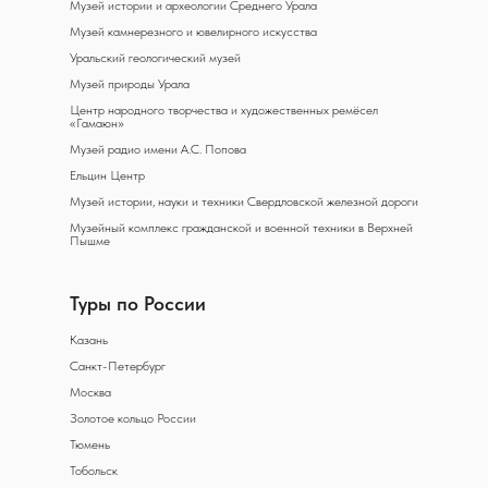
Музей истории и археологии Среднего Урала
Музей камнерезного и ювелирного искусства
Уральский геологический музей
Музей природы Урала
Центр народного творчества и художественных ремёсел
«Гамаюн»
Музей радио имени А.С. Попова
Ельцин Центр
Музей истории, науки и техники Свердловской железной дороги
Музейный комплекс гражданской и военной техники в Верхней
Пышме
Туры по России
Казань
Санкт-Петербург
Москва
Золотое кольцо России
Тюмень
Тобольск