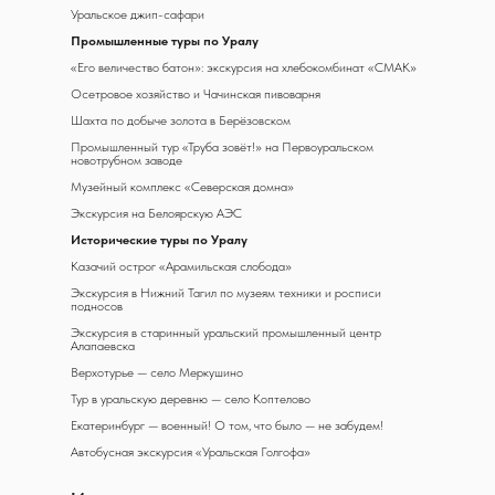
Уральское джип-сафари
Промышленные туры по Уралу
«Его величество батон»: экскурсия на хлебокомбинат «СМАК»
Осетровое хозяйство и Чачинская пивоварня
Шахта по добыче золота в Берёзовском
Промышленный тур «Труба зовёт!» на Первоуральском
новотрубном заводе
Музейный комплекс «Северская домна»
Экскурсия на Белоярскую АЭС
Исторические туры по Уралу
Казачий острог «Арамильская слобода»
Экскурсия в Нижний Тагил по музеям техники и росписи
подносов
Экскурсия в старинный уральский промышленный центр
Алапаевска
Верхотурье — село Меркушино
Тур в уральскую деревню — село Коптелово
Екатеринбург — военный! О том, что было — не забудем!
Автобусная экскурсия «Уральская Голгофа»