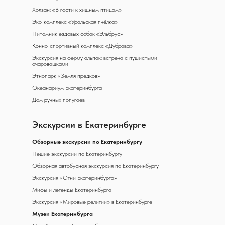
Холзан: «В гости к хищным птицам»
Эко‑комплекс «Уральская пчёлка»
Питомник ездовых собак «Эльбрус»
Конно‑спортивный комплекс «Дубрава»
Экскурсия на ферму альпак: встреча с пушистыми
очаровашками
Этнопарк «Земля предков»
Океанариум Екатеринбурга
Дом ручных попугаев
Экскурсии в Екатеринбурге
Обзорные экскурсии по Екатеринбургу
Пешие экскурсии по Екатеринбургу
Обзорная автобусная экскурсия по Екатеринбургу
Экскурсия «Огни Екатеринбурга»
Мифы и легенды Екатеринбурга
Экскурсия «Мировые религии» в Екатеринбурге
Музеи Екатеринбурга