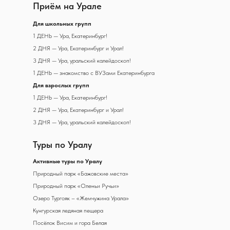
Приём на Урале
Д
ля школьных групп
1 ДЕНЬ — Ура, Екатеринбург!
2 ДНЯ — Ура, Екатеринбург и Урал!
3 ДНЯ — Ура, уральский калейдоскоп!
1 ДЕНЬ — знакомство с ВУЗами Екатеринбурга
Для взрослых групп
1 ДЕНЬ — Ура, Екатеринбург!
2 ДНЯ — Ура, Екатеринбург и Урал!
3 ДНЯ — Ура, уральский калейдоскоп!
Туры по Уралу
А
ктивные туры по Уралу
Природный парк «Бажовские места»
Природный парк «Оленьи Ручьи»
Озеро Тургояк – «Жемчужина Урала»
Кунгурская ледяная пещера
Посёлок Висим и гора Белая