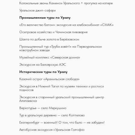
Колокольные звоны Каменск-Уральского + прогулка на катере
Уральское джип-сафари
Промышленные туры по Уралу
«Его величество батон»: экскурсия на хлебокомбинат «СМАК»
Осетровое хозяйство и Чачинская пивоварня
Шахта по добыче золота в Берёзовском
Промышленный тур «Труба зовёт!» на Первоуральском
новотрубном заводе
Музейный комплекс «Северская домна»
Экскурсия на Белоярскую АЭС
Исторические туры по Уралу
Казачий острог «Арамильская слобода»
Экскурсия в Нижний Тагил по музеям техники и росписи
подносов
Экскурсия в старинный уральский промышленный центр
Алапаевска
Верхотурье — село Меркушино
Тур в уральскую деревню — село Коптелово
Екатеринбург — военный! О том, что было — не забудем!
Автобусная экскурсия «Уральская Голгофа»