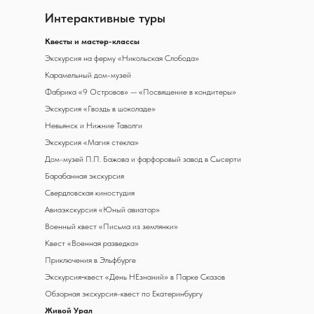
Интерактивные туры
К
весты и мастер-классы
Экскурсия на ферму «Никольская Слобода»
Карамельный дом-музей
Фабрика «9 Островов» — «Посвящение в кондитеры»
Экскурсия «Гвоздь в шоколаде»
Невьянск и Нижние Таволги
Экскурсия «Магия стекла»
Дом-музей П.П. Бажова и фарфоровый завод в Сысерти
Барабанная экскурсия
Свердловская киностудия
Авиаэкскурсия «Юный авиатор»
Военный квест «Письма из землянки»
Квест «Военная разведка»
Приключения в Эльфбурге
Экскурсия‑квест «День НЕзнаний» в Парке Сказов
Обзорная экскурсия-квест по Екатеринбургу
Живой Урал