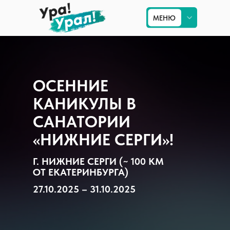
МЕНЮ
МЕНЮ
Приём на Урале
ОСЕННИЕ
Туры по Уралу
КАНИКУЛЫ В
Экскурсии в Екатеринбурге
САНАТОРИИ
Туры по России
«НИЖНИЕ СЕРГИ»!
Г. НИЖНИЕ СЕРГИ (~ 100 КМ
ОТ ЕКАТЕРИНБУРГА)
27.10.2025 – 31.10.2025