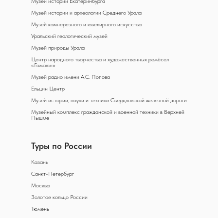
Музей истории Екатеринбурга
Музей истории и археологии Среднего Урала
Музей камнерезного и ювелирного искусства
Уральский геологический музей
Музей природы Урала
Центр народного творчества и художественных ремёсел
«Гамаюн»
Музей радио имени А.С. Попова
Ельцин Центр
Музей истории, науки и техники Свердловской железной дороги
Музейный комплекс гражданской и военной техники в Верхней
Пышме
Туры по России
Казань
Санкт-Петербург
Москва
Золотое кольцо России
Тюмень