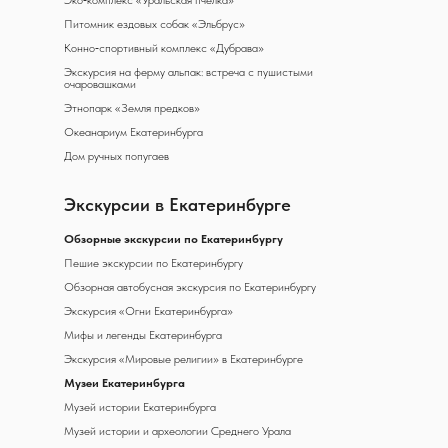
Эко‑комплекс «Уральская пчёлка»
Питомник ездовых собак «Эльбрус»
Конно‑спортивный комплекс «Дубрава»
Экскурсия на ферму альпак: встреча с пушистыми
очаровашками
Этнопарк «Земля предков»
Океанариум Екатеринбурга
Дом ручных попугаев
Экскурсии в Екатеринбурге
Обзорные экскурсии по Екатеринбургу
Пешие экскурсии по Екатеринбургу
Обзорная автобусная экскурсия по Екатеринбургу
Экскурсия «Огни Екатеринбурга»
Мифы и легенды Екатеринбурга
Экскурсия «Мировые религии» в Екатеринбурге
Музеи Екатеринбурга
Музей истории Екатеринбурга
Музей истории и археологии Среднего Урала