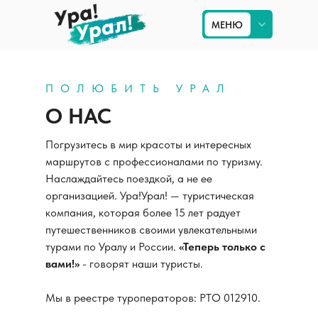
МЕНЮ
МЕНЮ
Приём на Урале
ПОЛЮБИТЬ УРАЛ
О НАС
Туры по Уралу
Погрузитесь в мир красоты и интересных
Экскурсии в Екатеринбурге
маршрутов с профессионалами по туризму.
Туры по России
Наслаждайтесь поездкой, а не ее
организацией. Ура!Урал! — туристическая
компания, которая более 15 лет радует
путешественников своими увлекательными
турами по Уралу и России.
«Теперь только с
вами!»
- говорят наши туристы.
Мы в реестре туроператоров: РТО 012910.