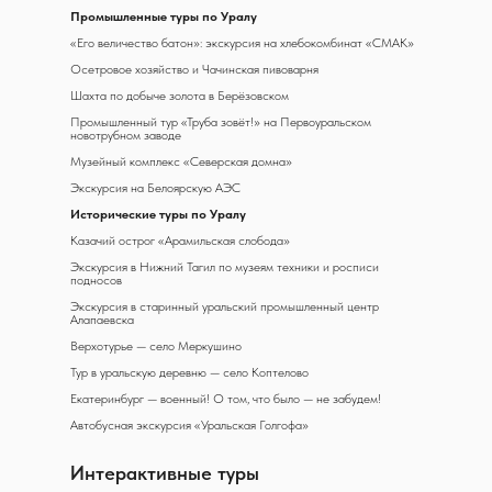
Промышленные туры по Уралу
«Его величество батон»: экскурсия на хлебокомбинат «СМАК»
Осетровое хозяйство и Чачинская пивоварня
Шахта по добыче золота в Берёзовском
Промышленный тур «Труба зовёт!» на Первоуральском
новотрубном заводе
Музейный комплекс «Северская домна»
Экскурсия на Белоярскую АЭС
Исторические туры по Уралу
Казачий острог «Арамильская слобода»
Экскурсия в Нижний Тагил по музеям техники и росписи
подносов
Экскурсия в старинный уральский промышленный центр
Алапаевска
Верхотурье — село Меркушино
Тур в уральскую деревню — село Коптелово
Екатеринбург — военный! О том, что было — не забудем!
Автобусная экскурсия «Уральская Голгофа»
Интерактивные туры