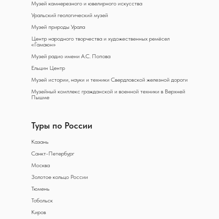
Музей камнерезного и ювелирного искусства
Уральский геологический музей
Музей природы Урала
Центр народного творчества и художественных ремёсел
«Гамаюн»
Музей радио имени А.С. Попова
Ельцин Центр
Музей истории, науки и техники Свердловской железной дороги
Музейный комплекс гражданской и военной техники в Верхней
Пышме
Туры по России
Казань
Санкт-Петербург
Москва
Золотое кольцо России
Тюмень
Тобольск
Киров