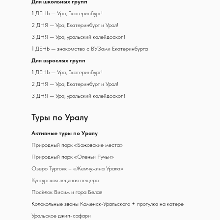
Д
ля школьных групп
1 ДЕНЬ — Ура, Екатеринбург!
2 ДНЯ — Ура, Екатеринбург и Урал!
3 ДНЯ — Ура, уральский калейдоскоп!
1 ДЕНЬ — знакомство с ВУЗами Екатеринбурга
Для взрослых групп
1 ДЕНЬ — Ура, Екатеринбург!
2 ДНЯ — Ура, Екатеринбург и Урал!
3 ДНЯ — Ура, уральский калейдоскоп!
Туры по Уралу
А
ктивные туры по Уралу
Природный парк «Бажовские места»
Природный парк «Оленьи Ручьи»
Озеро Тургояк – «Жемчужина Урала»
Кунгурская ледяная пещера
Посёлок Висим и гора Белая
Колокольные звоны Каменск-Уральского + прогулка на катере
Уральское джип-сафари