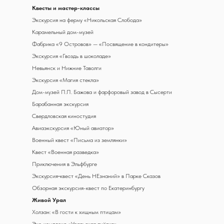
К
весты и мастер-классы
Экскурсия на ферму «Никольская Слобода»
Карамельный дом-музей
Фабрика «9 Островов» — «Посвящение в кондитеры»
Экскурсия «Гвоздь в шоколаде»
Невьянск и Нижние Таволги
Экскурсия «Магия стекла»
Дом-музей П.П. Бажова и фарфоровый завод в Сысерти
Барабанная экскурсия
Свердловская киностудия
Авиаэкскурсия «Юный авиатор»
Военный квест «Письма из землянки»
Квест «Военная разведка»
Приключения в Эльфбурге
Экскурсия‑квест «День НЕзнаний» в Парке Сказов
Обзорная экскурсия-квест по Екатеринбургу
Живой Урал
Холзан: «В гости к хищным птицам»