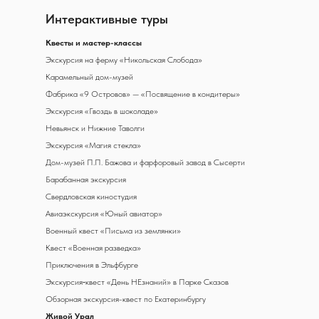
Интерактивные туры
К
весты и мастер-классы
Экскурсия на ферму «Никольская Слобода»
Карамельный дом-музей
Фабрика «9 Островов» — «Посвящение в кондитеры»
Экскурсия «Гвоздь в шоколаде»
Невьянск и Нижние Таволги
Экскурсия «Магия стекла»
Дом-музей П.П. Бажова и фарфоровый завод в Сысерти
Барабанная экскурсия
Свердловская киностудия
Авиаэкскурсия «Юный авиатор»
Военный квест «Письма из землянки»
Квест «Военная разведка»
Приключения в Эльфбурге
Экскурсия‑квест «День НЕзнаний» в Парке Сказов
Обзорная экскурсия-квест по Екатеринбургу
Живой Урал