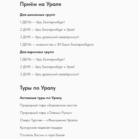
Приём на Урале
Д
ля школьных групп
1 ДЕНЬ — Ура, Екатеринбург!
2 ДНЯ — Ура, Екатеринбург и Урал!
3 ДНЯ — Ура, уральский калейдоскоп!
1 ДЕНЬ — знакомство с ВУЗами Екатеринбурга
Для взрослых групп
1 ДЕНЬ — Ура, Екатеринбург!
2 ДНЯ — Ура, Екатеринбург и Урал!
3 ДНЯ — Ура, уральский калейдоскоп!
Туры по Уралу
А
ктивные туры по Уралу
Природный парк «Бажовские места»
Природный парк «Оленьи Ручьи»
Озеро Тургояк – «Жемчужина Урала»
Кунгурская ледяная пещера
Посёлок Висим и гора Белая