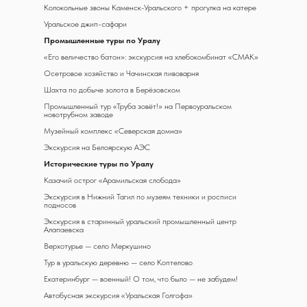
Колокольные звоны Каменск-Уральского + прогулка на катере
Уральское джип-сафари
Промышленные туры по Уралу
«Его величество батон»: экскурсия на хлебокомбинат «СМАК»
Осетровое хозяйство и Чачинская пивоварня
Шахта по добыче золота в Берёзовском
Промышленный тур «Труба зовёт!» на Первоуральском
новотрубном заводе
Музейный комплекс «Северская домна»
Экскурсия на Белоярскую АЭС
Исторические туры по Уралу
Казачий острог «Арамильская слобода»
Экскурсия в Нижний Тагил по музеям техники и росписи
подносов
Экскурсия в старинный уральский промышленный центр
Алапаевска
Верхотурье — село Меркушино
Тур в уральскую деревню — село Коптелово
Екатеринбург — военный! О том, что было — не забудем!
Автобусная экскурсия «Уральская Голгофа»