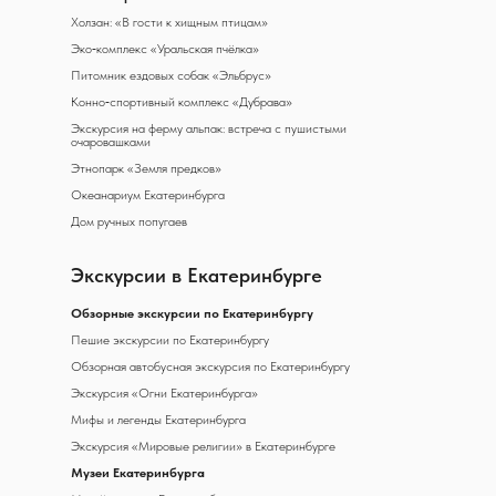
Холзан: «В гости к хищным птицам»
Эко‑комплекс «Уральская пчёлка»
Питомник ездовых собак «Эльбрус»
Конно‑спортивный комплекс «Дубрава»
Экскурсия на ферму альпак: встреча с пушистыми
очаровашками
Этнопарк «Земля предков»
Океанариум Екатеринбурга
Дом ручных попугаев
Экскурсии в Екатеринбурге
Обзорные экскурсии по Екатеринбургу
Пешие экскурсии по Екатеринбургу
Обзорная автобусная экскурсия по Екатеринбургу
Экскурсия «Огни Екатеринбурга»
Мифы и легенды Екатеринбурга
Экскурсия «Мировые религии» в Екатеринбурге
Музеи Екатеринбурга