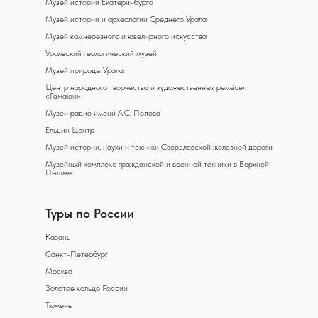
Музей истории Екатеринбурга
Музей истории и археологии Среднего Урала
Музей камнерезного и ювелирного искусства
Уральский геологический музей
Музей природы Урала
Центр народного творчества и художественных ремёсел
«Гамаюн»
Музей радио имени А.С. Попова
Ельцин Центр
Музей истории, науки и техники Свердловской железной дороги
Музейный комплекс гражданской и военной техники в Верхней
Пышме
Туры по России
Казань
Санкт-Петербург
Москва
Золотое кольцо России
Тюмень