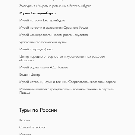
Экскурсия «Мировые религии» в Екатеринбурге
Музеи Екатеринбурга
Музей истории Екатеринбурга
Музей истории и археологии Среднего Урала
Музей камнерезного и ювелирного искусства
Уральский геологический музей
Музей природы Урала
Центр народного творчества и художественных ремёсел
«Гамаюн»
Музей радио имени А.С. Попова
Ельцин Центр
Музей истории, науки и техники Свердловской железной дороги
Музейный комплекс гражданской и военной техники в Верхней
Пышме
Туры по России
Казань
Санкт-Петербург
Москва