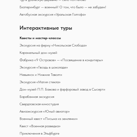
Екатеринбург — военный! О том, что было — не забудем!
Автобусная экскурсия «Уральская Голгофа»
Интерактивные туры
К
весты и мастер-классы
Экскурсия на ферму «Никольская Слобода»
Карамельный дом-музей
Фабрика «9 Островов» — «Посвящение в кондитеры»
Экскурсия «Гвоздь в шоколаде»
Невьянск и Нижние Таволги
Экскурсия «Магия стекла»
Дом-музей П.П. Бажова и фарфоровый завод в Сысерти
Барабанная экскурсия
Свердловская киностудия
Авиаэкскурсия «Юный авиатор»
Военный квест «Письма из землянки»
Квест «Военная разведка»
Приключения в Эльфбурге