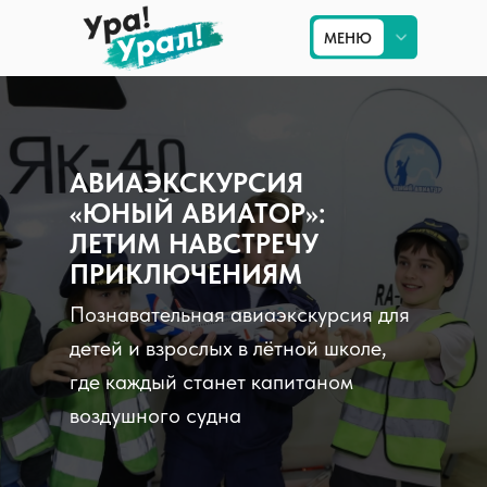
МЕНЮ
МЕНЮ
Приём на Урале
АВИАЭКСКУРСИЯ
Туры по Уралу
«ЮНЫЙ АВИАТОР»:
Экскурсии в Екатеринбурге
ЛЕТИМ НАВСТРЕЧУ
ПРИКЛЮЧЕНИЯМ
Туры по России
Познавательная авиаэкскурсия для
детей и взрослых в лётной школе,
где каждый станет капитаном
воздушного судна