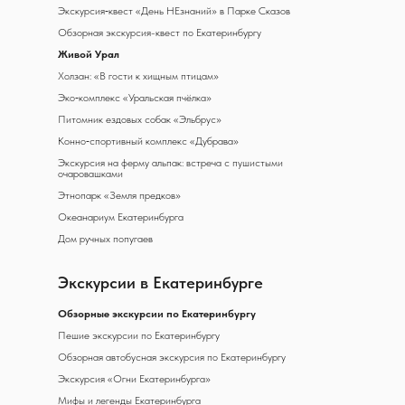
Экскурсия‑квест «День НЕзнаний» в Парке Сказов
Обзорная экскурсия-квест по Екатеринбургу
Живой Урал
Холзан: «В гости к хищным птицам»
Эко‑комплекс «Уральская пчёлка»
Питомник ездовых собак «Эльбрус»
Конно‑спортивный комплекс «Дубрава»
Экскурсия на ферму альпак: встреча с пушистыми
очаровашками
Этнопарк «Земля предков»
Океанариум Екатеринбурга
Дом ручных попугаев
Экскурсии в Екатеринбурге
Обзорные экскурсии по Екатеринбургу
Пешие экскурсии по Екатеринбургу
Обзорная автобусная экскурсия по Екатеринбургу
Экскурсия «Огни Екатеринбурга»
Мифы и легенды Екатеринбурга