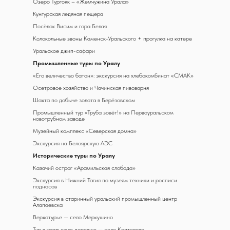
Озеро Тургояк – «Жемчужина Урала»
Кунгурская ледяная пещера
Посёлок Висим и гора Белая
Колокольные звоны Каменск-Уральского + прогулка на катере
Уральское джип-сафари
Промышленные туры по Уралу
«Его величество батон»: экскурсия на хлебокомбинат «СМАК»
Осетровое хозяйство и Чачинская пивоварня
Шахта по добыче золота в Берёзовском
Промышленный тур «Труба зовёт!» на Первоуральском
новотрубном заводе
Музейный комплекс «Северская домна»
Экскурсия на Белоярскую АЭС
Исторические туры по Уралу
Казачий острог «Арамильская слобода»
Экскурсия в Нижний Тагил по музеям техники и росписи
подносов
Экскурсия в старинный уральский промышленный центр
Алапаевска
Верхотурье — село Меркушино
Тур в уральскую деревню — село Коптелово